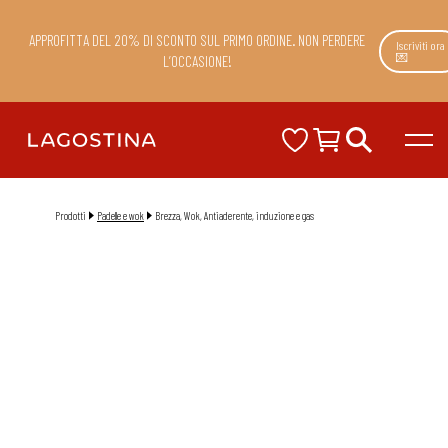
APPROFITTA DEL 20% DI SCONTO SUL PRIMO ORDINE. NON PERDERE
Iscriviti ora
💌
L’OCCASIONE!
Prodotti
Padelle e wok
Brezza, Wok, Antiaderente, induzione e gas