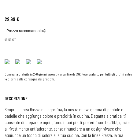
29,99 €
Prezzo raccomandato
43,50 €
*
Consegna gratuita in 2-6 giorni lavorativi a partire da 79€. Reso gratuito per tutti gli ordini entro
14 giorni dalla consegna dei prodotti.
DESCRIZIONE
Scopri la linea Brezza di Lagostina, la nostra nuova gamma di pentole e
padelle che aggiunge colore e praticità in cucina. Elegante e pratica, ti
consente di preparare ogni giorno i tuoi piatti preferiti con facilità, grazie
al rivestimento antiaderente, senza rinunciare a un design vivace che
aggiunge un tocco di colore alla tua cucina. Con la linea Brezza, la tua