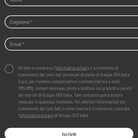
Ho letto e compreso l’
Informativa privacy
e acconsento al
trattamento dei miei dati personali da parte di Groupe SEB Italia
S.p.A. per ricevere comunicazioni commerciali via e-mail,
SMS/MMS, instant message, posta e telefono sui prodotti e servizi
dei marchi di Groupe SEB Italia. Tale consenso potrà essere
revocato in qualsiasi momento. Per ulteriori informazioni sul
trattamento dei tuoi dati e come revocare il consenso, consulta
l’
Informativa privacy
di Groupe SEB Italia.
Iscriviti